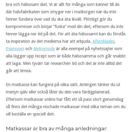
bra och hälsosam diet. Vi är allt för många som känner till de
där halvfabrikaten som smyger ner i matkorgen när du inte
hinner fundera över vad du ska äta ikväll. Plötsligt gör du
kompromisser och börjar ”fuska” med din diet, eftersom du inte
hinner lägga ner tid på det. För att äta hälsosamt kan du förstås
ta inspiration av det medierna har att erbjuda.
Aftonbladet
,
Expressen
och
Metromode
är alla exempel på nyhetssajter som
alla lägger upp recept som är både hälsosamma och går snabbt
att laga. Men tyvärr tar researchen tid och det är inte alltid det
går att timea.
En matkasse kan fungera på olika sätt. Antingen tänker du ut
menyn själv eller också låter du den vara färdigplanerad.
Eftersom matkassar online har fått ett så pass stort genomslag
så finns det många nischade matkassar med olika teman om du
vill beställa en speciell diet.
Matkassar är bra av många anledningar: