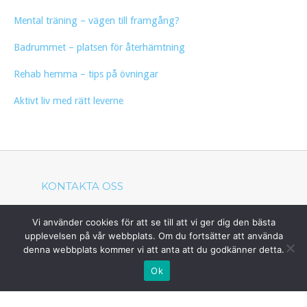
Mental träning – vägen till framgång?
Badrummet – platsen för återhämtning
Rehab hemma – tips på övningar
Aktivt liv med rätt leverne
KONTAKTA OSS
Om du har några frågor eller funderingar, tveka
Vi använder cookies för att se till att vi ger dig den bästa
inte att kontakta oss!
upplevelsen på vår webbplats. Om du fortsätter att använda
denna webbplats kommer vi att anta att du godkänner detta.
hej@taekwondo.a.se
Ok