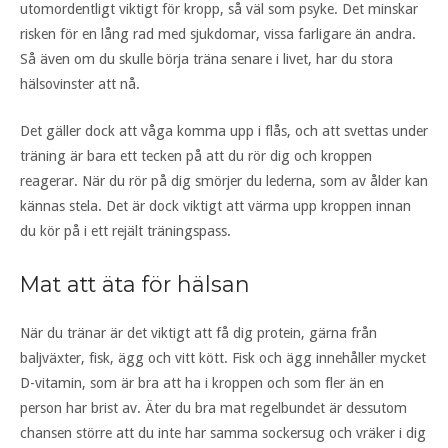
utomordentligt viktigt för kropp, så väl som psyke. Det minskar
risken för en lång rad med sjukdomar, vissa farligare än andra.
Så även om du skulle börja träna senare i livet, har du stora
hälsovinster att nå.
Det gäller dock att våga komma upp i flås, och att svettas under
träning är bara ett tecken på att du rör dig och kroppen
reagerar. När du rör på dig smörjer du lederna, som av ålder kan
kännas stela. Det är dock viktigt att värma upp kroppen innan
du kör på i ett rejält träningspass.
Mat att äta för hälsan
När du tränar är det viktigt att få dig protein, gärna från
baljväxter, fisk, ägg och vitt kött. Fisk och ägg innehåller mycket
D-vitamin, som är bra att ha i kroppen och som fler än en
person har brist av. Äter du bra mat regelbundet är dessutom
chansen större att du inte har samma sockersug och vräker i dig