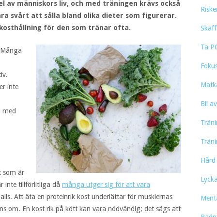
del av människors liv, och med träningen krävs också
Riske
a svårt att sålla bland olika dieter som figurerar.
kosthållning för den som tränar ofta.
Skaf
Ta P
n. Många
Fokus
iv.
Matka
er inte
Bli a
a med
Träni
Träni
Hård 
t som är
Lyck
 inte tillförlitliga då
många utger sig för att vara
alls. Att äta en proteinrik kost underlättar för musklernas
Menta
s om. En kost rik på kött kan vara nödvändig; det sägs att