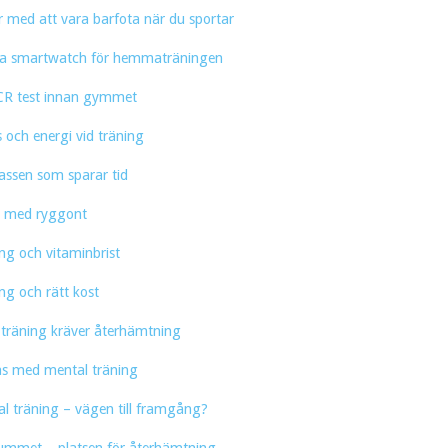
r med att vara barfota när du sportar
fa smartwatch för hemmaträningen
CR test innan gymmet
 och energi vid träning
ssen som sparar tid
v med ryggont
ng och vitaminbrist
ng och rätt kost
träning kräver återhämtning
as med mental träning
l träning – vägen till framgång?