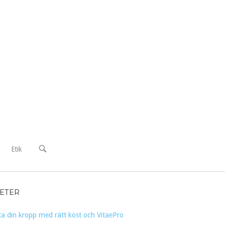
OPEN
Etik
SEARCH
BAR
ETER
a din kropp med rätt kost och VitaePro