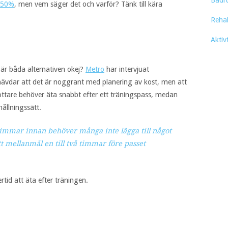
Badr
 50%
, men vem säger det och varför? Tänk till kära
Reha
Aktiv
e är båda alternativen okej?
Metro
har intervjuat
hävdar att det är noggrant med planering av kost, men att
ottare behöver äta snabbt efter ett träningspass, medan
hållningssätt.
timmar innan behöver många inte lägga till något
tt mellanmål en till två timmar före passet
id att äta efter träningen.