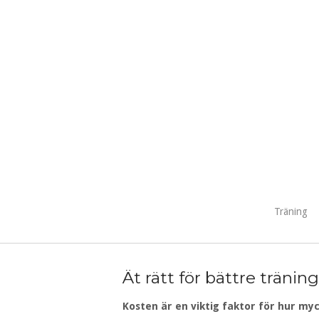
Skip
to
content
Träning
Ät rätt för bättre tränin
Kosten är en viktig faktor för hur my