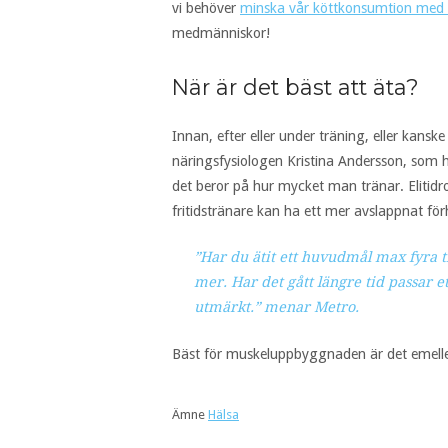
vi behöver
minska vår köttkonsumtion med
medmänniskor!
När är det bäst att äta?
Innan, efter eller under träning, eller kansk
näringsfysiologen Kristina Andersson, som 
det beror på hur mycket man tränar. Elitidr
fritidstränare kan ha ett mer avslappnat för
”Har du ätit ett huvudmål max fyra 
mer. Har det gått längre tid passar e
utmärkt.” menar Metro.
Bäst för muskeluppbyggnaden är det emellert
Ämne
Hälsa