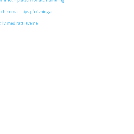
ummet – platsen för återhämtning
b hemma – tips på övningar
t liv med rätt leverne